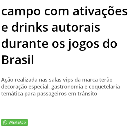
campo com ativações
TESTADO E APROVADO
ÚLTIMAS NOTÍCIAS
e drinks autorais
PARCEIROS
durante os jogos do
QUEM SOMOS - EQUIPE
CONTATO
Brasil
Ação realizada nas salas vips da marca terão
decoração especial, gastronomia e coquetelaria
temática para passageiros em trânsito