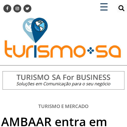
×
×
☰
ENCONTRE SUA NOTÍCIA
AGENDA VISITE GUARULHOS
TURISMO SA FOR BUSINESS
Pesquisar:
DESTINOS NACIONAIS
DESTINOS INTERNACIONAIS
CITY BREAK
TURISMO E MERCADO
FEIRAS
EVENTOS
HOTELARIA
GASTRONOMIA
TURISMO E MERCADO
DICAS
AMBAAR entra em
VITRINE
TURISMO SA TV