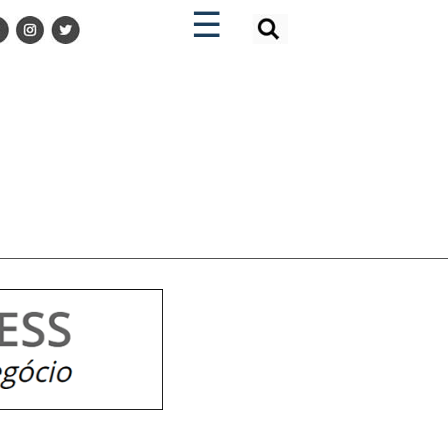
×
×
☰