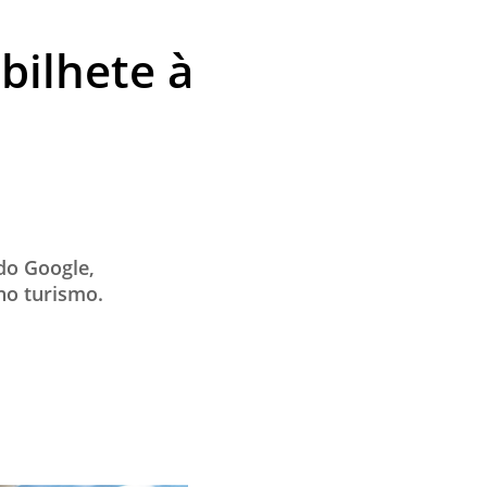
bilhete à
 do Google,
 no turismo.