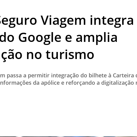
TESTADO E APROVADO
 Seguro Viagem integra 
ÚLTIMAS NOTÍCIAS
PARCEIROS
 do Google e amplia
QUEM SOMOS - EQUIPE
zação no turismo
CONTATO
em passa a permitir integração do bilhete à Carteira
 informações da apólice e reforçando a digitalização