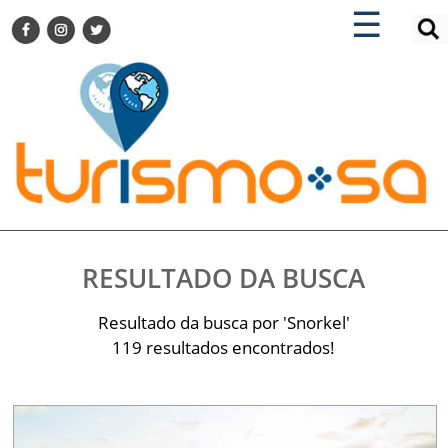
×
×
☰
ENCONTRE SUA NOTÍCIA
AGENDA VISITE GUARULHOS
TURISMO SA FOR BUSINESS
Pesquisar:
DESTINOS NACIONAIS
DESTINOS INTERNACIONAIS
CITY BREAK
TURISMO E MERCADO
FEIRAS
RESULTADO DA BUSCA
EVENTOS
HOTELARIA
Resultado da busca por 'Snorkel'
GASTRONOMIA
119 resultados encontrados!
DICAS
VITRINE
TURISMO SA TV