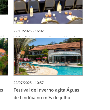
22/10/2025 - 16:02
al
Villa di Mantova Resort Hotel:
luxo e natureza para eventos
inesquecíveis na Serra da
Mantiqueira
22/07/2025 - 10:57
Festival de Inverno agita Águas
es
de Lindóia no mês de julho