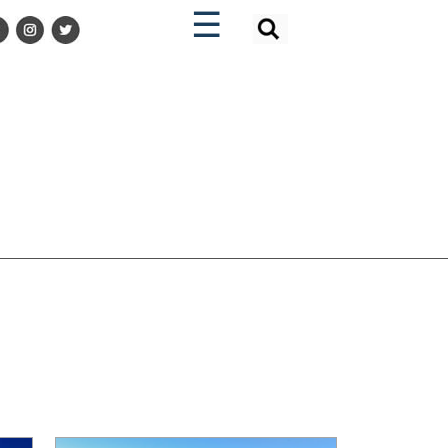
×
×
☰