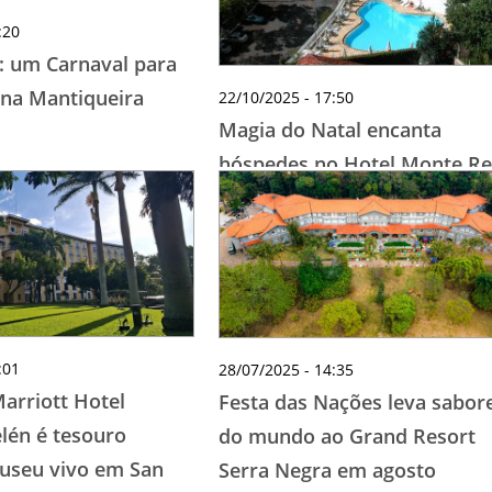
:20
: um Carnaval para
 na Mantiqueira
22/10/2025 - 17:50
Magia do Natal encanta
hóspedes no Hotel Monte Re
em Águas de Lindóia
:01
28/07/2025 - 14:35
arriott Hotel
Festa das Nações leva sabor
lén é tesouro
do mundo ao Grand Resort
museu vivo em San
Serra Negra em agosto