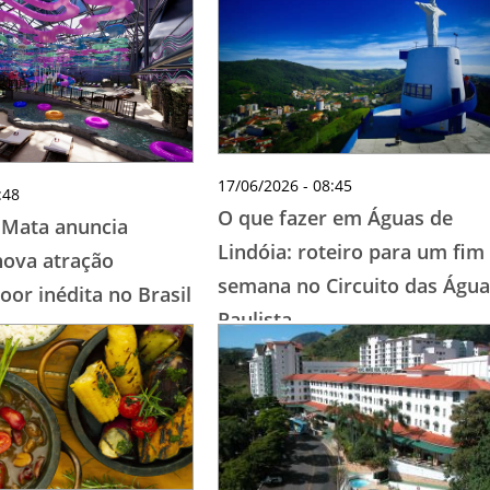
TESTADO E APROVADO
ÚLTIMAS NOTÍCIAS
PARCEIROS
QUEM SOMOS - EQUIPE
CONTATO
17/06/2026 - 08:45
:48
O que fazer em Águas de
 Mata anuncia
Lindóia: roteiro para um fim
ova atração
semana no Circuito das Água
oor inédita no Brasil
Paulista