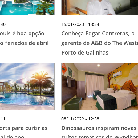
:40
15/01/2023 - 18:54
Louis é boa opção
Conheça Edgar Contreras, o
os feriados de abril
gerente de A&B do The West
Porto de Galinhas
:11
08/11/2022 - 12:58
orts para curtir as
Dinossauros inspiram novas
nal de ano
suítes temáticas do Wyndh