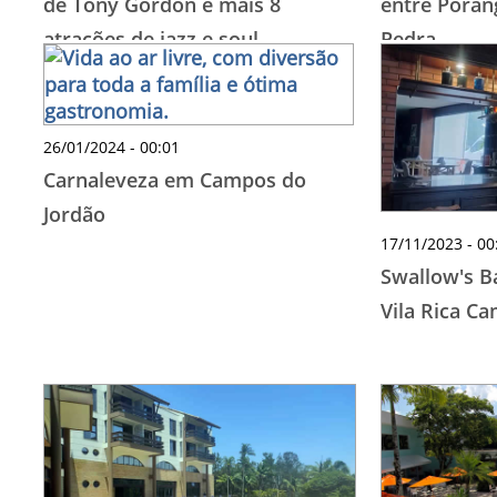
de Tony Gordon e mais 8
entre Poran
atrações de jazz e soul
Pedra
26/01/2024 - 00:01
Carnaleveza em Campos do
Jordão
17/11/2023 - 00
Swallow's Ba
Vila Rica C