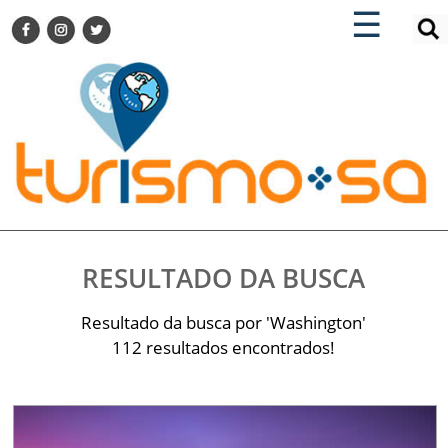
×
×
☰
ENCONTRE SUA NOTÍCIA
AGENDA VISITE GUARULHOS
TURISMO SA FOR BUSINESS
Pesquisar:
DESTINOS NACIONAIS
DESTINOS INTERNACIONAIS
CITY BREAK
TURISMO E MERCADO
FEIRAS
RESULTADO DA BUSCA
EVENTOS
HOTELARIA
Resultado da busca por 'Washington'
GASTRONOMIA
112 resultados encontrados!
DICAS
VITRINE
TURISMO SA TV