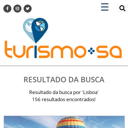
×
×
☰
ENCONTRE SUA NOTÍCIA
AGENDA VISITE GUARULHOS
TURISMO SA FOR BUSINESS
Pesquisar:
DESTINOS NACIONAIS
DESTINOS INTERNACIONAIS
CITY BREAK
TURISMO E MERCADO
FEIRAS
RESULTADO DA BUSCA
EVENTOS
HOTELARIA
Resultado da busca por 'Lisboa'
GASTRONOMIA
156 resultados encontrados!
DICAS
VITRINE
TURISMO SA TV