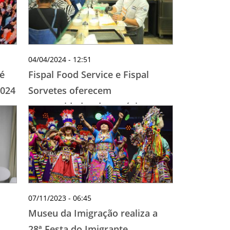
04/04/2024 - 12:51
 é
Fispal Food Service e Fispal
2024
Sorvetes oferecem
oportunidades de negócios e
conteúdos para profissionais do
setor de alimentação fora do lar
07/11/2023 - 06:45
Museu da Imigração realiza a
28ª Festa do Imigrante