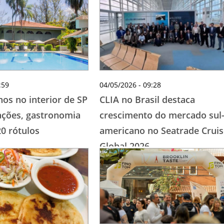
TESTADO E APROVADO
ÚLTIMAS NOTÍCIAS
PARCEIROS
QUEM SOMOS - EQUIPE
CONTATO
:59
04/05/2026 - 09:28
hos no interior de SP
CLIA no Brasil destaca
ações, gastronomia
crescimento do mercado sul
20 rótulos
americano no Seatrade Cruis
Global 2026