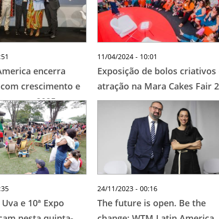
:51
11/04/2024 - 10:01
America encerra
Exposição de bolos criativos
 com crescimento e
atração na Mara Cakes Fair 
tas para 2025
:35
24/11/2023 - 00:16
 Uva e 10ª Expo
The future is open. Be the
am nesta quinta-
change: WTM Latin America