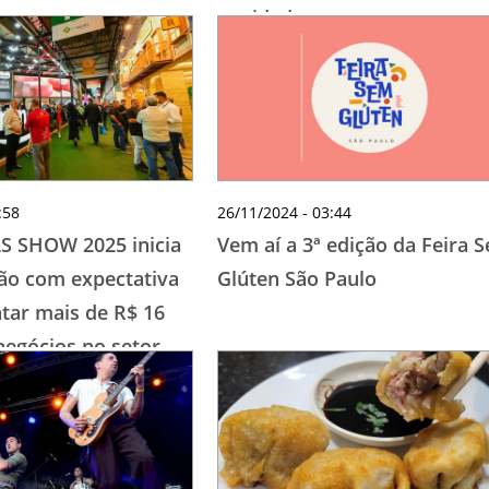
novidades
:58
26/11/2024 - 03:44
AS SHOW 2025 inicia
Vem aí a 3ª edição da Feira 
ção com expectativa
Glúten São Paulo
ar mais de R$ 16
negócios no setor
dista