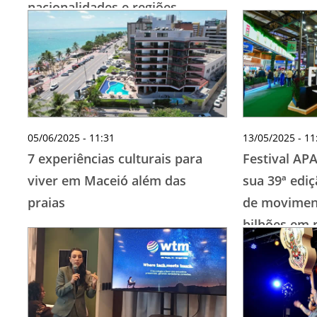
nacionalidades e regiões
05/06/2025 - 11:31
13/05/2025 - 11
7 experiências culturais para
Festival AP
viver em Maceió além das
sua 39ª edi
praias
de moviment
bilhões em 
supermerca