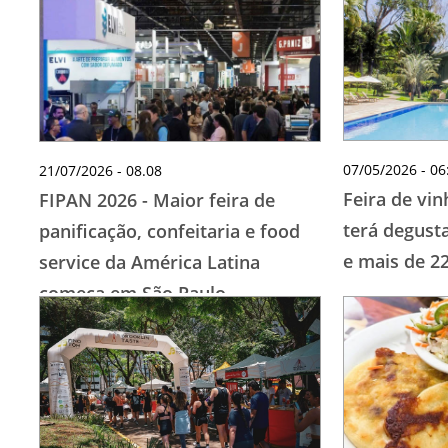
07/05/2026 - 06
21/07/2026 - 08.08
Feira de vin
FIPAN 2026 - Maior feira de
terá degust
panificação, confeitaria e food
e mais de 2
service da América Latina
começa em São Paulo