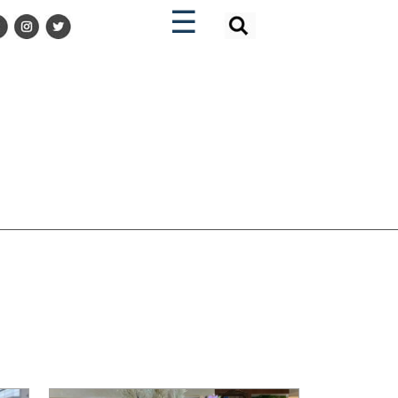
×
×
☰