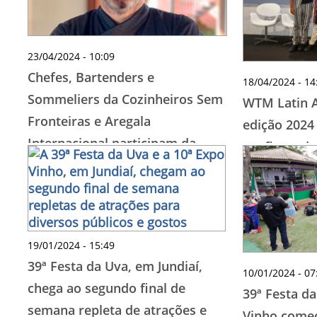
23/04/2024 - 10:09
Chefes, Bartenders e
18/04/2024 - 14
Sommeliers da Cozinheiros Sem
WTM Latin 
Fronteiras e Aregala
edição 2024
Internacional participam da
confirma da
FHORESP EXPERIENCE durante
VII Expotel
19/01/2024 - 15:49
39ª Festa da Uva, em Jundiaí,
10/01/2024 - 07
chega ao segundo final de
39ª Festa da
semana repleta de atrações e
Vinho começ