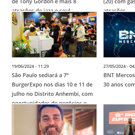
de Tony Gordon e mais 8
(20) com ga
atrações de jazz e soul
atrações
19/06/2024 - 11:29
27/05/2024 - 04
São Paulo sediará a 7ª
BNT Mercosu
BurgerExpo nos dias 10 e 11 de
30 anos com
julho no Distrito Anhembi, com
oportunidades de negócios e
inovações para o setor