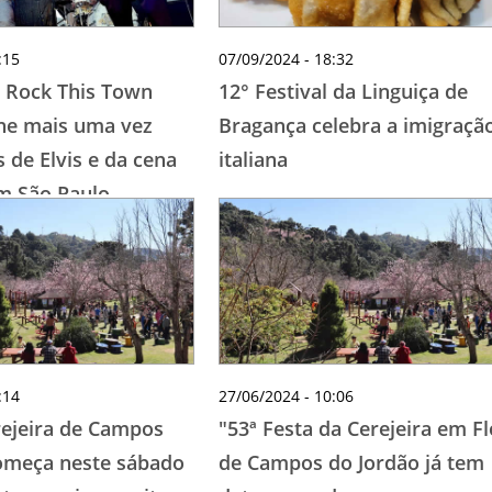
:15
07/09/2024 - 18:32
o Rock This Town
12° Festival da Linguiça de
úne mais uma vez
Bragança celebra a imigraçã
 de Elvis e da cena
italiana
em São Paulo
:14
27/06/2024 - 10:06
rejeira de Campos
"53ª Festa da Cerejeira em Fl
omeça neste sábado
de Campos do Jordão já tem