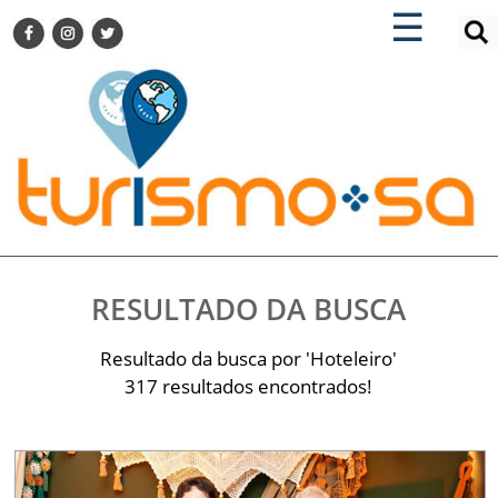
×
×
☰
ENCONTRE SUA NOTÍCIA
AGENDA VISITE GUARULHOS
TURISMO SA FOR BUSINESS
Pesquisar:
DESTINOS NACIONAIS
DESTINOS INTERNACIONAIS
CITY BREAK
TURISMO E MERCADO
FEIRAS
RESULTADO DA BUSCA
EVENTOS
HOTELARIA
Resultado da busca por 'Hoteleiro'
GASTRONOMIA
317 resultados encontrados!
DICAS
VITRINE
TURISMO SA TV