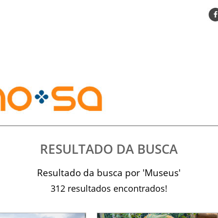
ENCONTRE SUA NOTÍCIA
AGENDA VISITE GUARULHOS
TURISMO SA FOR BUSINESS
DESTINOS NACIONAIS
DESTINOS INTERNACIONAIS
CITY BREAK
TURISMO E MERCADO
FEIRAS
EVENTOS
RESULTADO DA BUSCA
HOTELARIA
GASTRONOMIA
Resultado da busca por 'Museus'
DICAS
312 resultados encontrados!
VITRINE
TURISMO SA TV