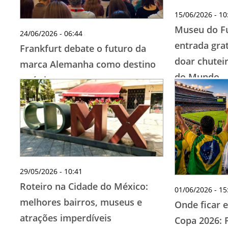
15/06/2026 - 10
Museu do Fu
24/06/2026 - 06:44
entrada gra
Frankfurt debate o futuro da
doar chutei
marca Alemanha como destino
do Mundo
turístico em encontro
internacional promovido pelo
GNTB
29/05/2026 - 10:41
Roteiro na Cidade do México:
01/06/2026 - 15
melhores bairros, museus e
Onde ficar e
atrações imperdíveis
Copa 2026: 