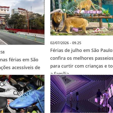
TESTADO E APROVADO
ÚLTIMAS NOTÍCIAS
PARCEIROS
QUEM SOMOS - EQUIPE
CONTATO
02/07/2026 - 09.25
Férias de julho em São Paulo
:58
confira os melhores passeio
 nas férias em São
para curtir com crianças e t
ações acessíveis de
a família