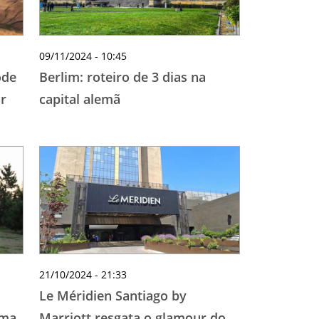
09/11/2024 - 10:45
ode
Berlim: roteiro de 3 dias na
ar
capital alemã
21/10/2024 - 21:33
Le Méridien Santiago by
ima,
Marriott resgata o glamour do