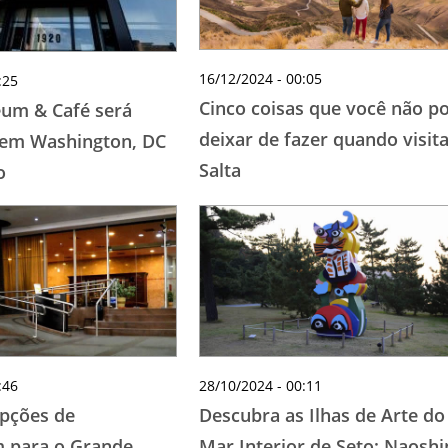
16/12/2024 - 00:05
:25
Cinco coisas que você não p
um & Café será
deixar de fazer quando visit
 em Washington, DC
Salta
o
:46
28/10/2024 - 00:11
pções de
Descubra as Ilhas de Arte do
 para o Grande
Mar Interior de Seto: Naosh