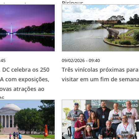
Pirineus
cia completa para
ros
:45
09/02/2026 - 09:40
 DC celebra os 250
Três vinícolas próximas para
A com exposições,
visitar em um fim de seman
novas atrações ao
26