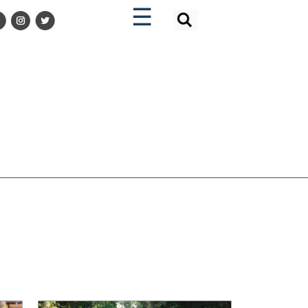
×
×
☰