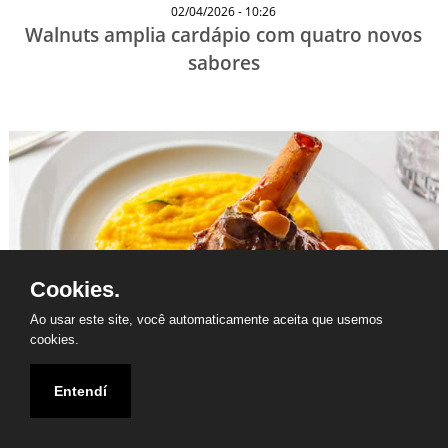
02/04/2026 - 10:26
Walnuts amplia cardápio com quatro novos
sabores
Cookies.
Ao usar este site, você automaticamente aceita que usemos
cookies.
27/03/2026 - 09:39
Entendí
Ristorantino Jardins lança menu de outono em
São Paulo com pratos italianos sazonais