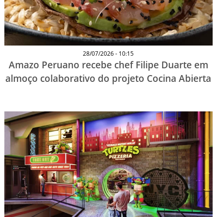
TESTADO E APROVADO
ÚLTIMAS NOTÍCIAS
PARCEIROS
28/07/2026 - 10:15
Amazo Peruano recebe chef Filipe Duarte em
QUEM SOMOS - EQUIPE
almoço colaborativo do projeto Cocina Abierta
CONTATO