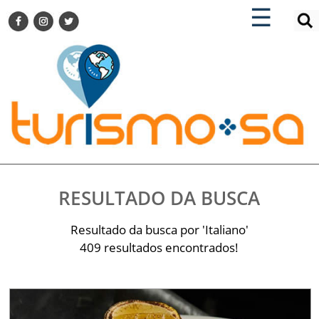
×
×
☰
ENCONTRE SUA NOTÍCIA
AGENDA VISITE GUARULHOS
TURISMO SA FOR BUSINESS
Pesquisar:
DESTINOS NACIONAIS
DESTINOS INTERNACIONAIS
CITY BREAK
TURISMO E MERCADO
FEIRAS
RESULTADO DA BUSCA
EVENTOS
HOTELARIA
Resultado da busca por 'Italiano'
GASTRONOMIA
409 resultados encontrados!
DICAS
VITRINE
TURISMO SA TV