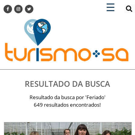
×
×
☰
ENCONTRE SUA NOTÍCIA
AGENDA VISITE GUARULHOS
TURISMO SA FOR BUSINESS
Pesquisar:
DESTINOS NACIONAIS
DESTINOS INTERNACIONAIS
CITY BREAK
TURISMO E MERCADO
FEIRAS
RESULTADO DA BUSCA
EVENTOS
HOTELARIA
Resultado da busca por 'Feriado'
GASTRONOMIA
649 resultados encontrados!
DICAS
VITRINE
TURISMO SA TV