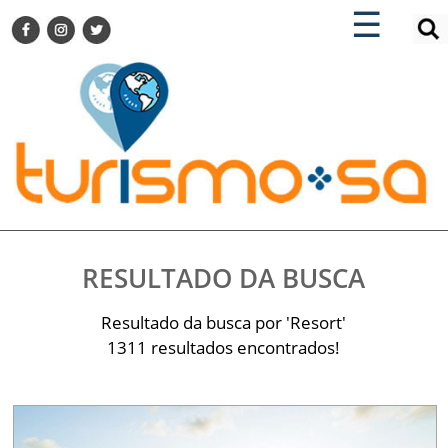
×
×
☰
ENCONTRE SUA NOTÍCIA
AGENDA VISITE GUARULHOS
TURISMO SA FOR BUSINESS
Pesquisar:
DESTINOS NACIONAIS
DESTINOS INTERNACIONAIS
CITY BREAK
TURISMO E MERCADO
FEIRAS
RESULTADO DA BUSCA
EVENTOS
HOTELARIA
Resultado da busca por 'Resort'
GASTRONOMIA
1311 resultados encontrados!
DICAS
VITRINE
TURISMO SA TV