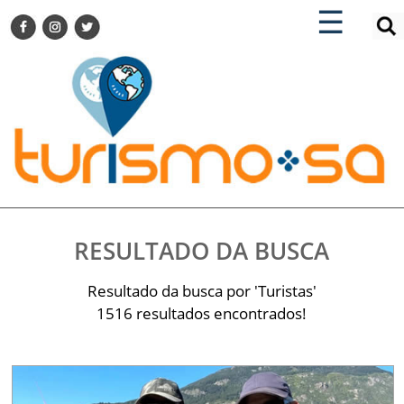
×
×
☰
ENCONTRE SUA NOTÍCIA
AGENDA VISITE GUARULHOS
TURISMO SA FOR BUSINESS
Pesquisar:
DESTINOS NACIONAIS
DESTINOS INTERNACIONAIS
CITY BREAK
TURISMO E MERCADO
FEIRAS
RESULTADO DA BUSCA
EVENTOS
HOTELARIA
Resultado da busca por 'Turistas'
GASTRONOMIA
1516 resultados encontrados!
DICAS
VITRINE
TURISMO SA TV