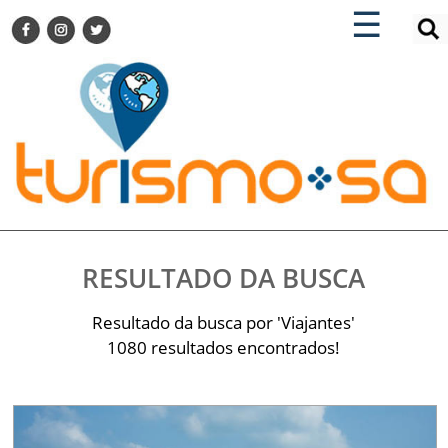
×
×
☰
ENCONTRE SUA NOTÍCIA
AGENDA VISITE GUARULHOS
TURISMO SA FOR BUSINESS
Pesquisar:
DESTINOS NACIONAIS
DESTINOS INTERNACIONAIS
CITY BREAK
TURISMO E MERCADO
FEIRAS
RESULTADO DA BUSCA
EVENTOS
HOTELARIA
Resultado da busca por 'Viajantes'
GASTRONOMIA
1080 resultados encontrados!
DICAS
VITRINE
TURISMO SA TV